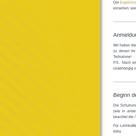
Die
Ergebnis
einsehen, we
Anmeldun
Wir haben di
zu denen ihr
Teilnahme!
P.S.: Nach w
unabhängig vo
Beginn d
Die Schulrund
(wie in ande
beachtet die
Für Lehrkräf
Infos.