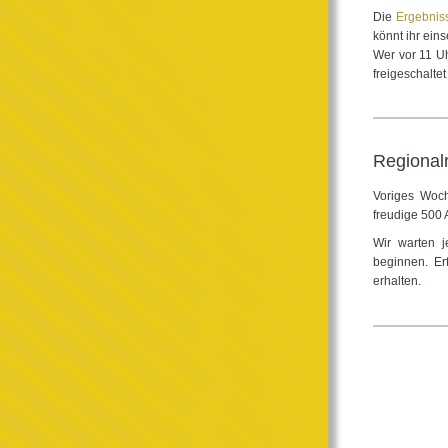
Die
Ergebnis
könnt ihr ein
Wer vor 11 Uh
freigeschaltet
Regional
Voriges Woch
freudige 500
Wir warten 
beginnen. Er
erhalten.