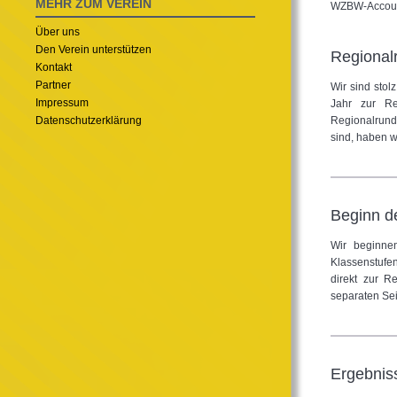
MEHR ZUM VEREIN
WZBW-Account
Über uns
Den Verein unterstützen
Regional
Kontakt
Partner
Wir sind sto
Impressum
Jahr zur Re
Datenschutzerklärung
Regionalrunde
sind, haben w
Beginn d
Wir beginne
Klassenstufe
direkt zur R
separaten Sei
Ergebnis