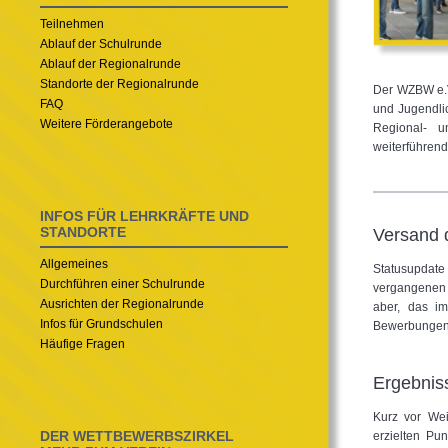
Teilnehmen
Ablauf der Schulrunde
Ablauf der Regionalrunde
Standorte der Regionalrunde
Der WZBW e.V.
FAQ
und Jugendli
Weitere Förderangebote
Regional- u
weiterführen
INFOS FÜR LEHRKRÄFTE UND
STANDORTE
Versand 
Allgemeines
Statusupdate
Durchführen einer Schulrunde
vergangenen 
Ausrichten der Regionalrunde
aber, das i
Infos für Grundschulen
Bewerbungen o
Häufige Fragen
Ergebnis
Kurz vor Wei
DER WETTBEWERBSZIRKEL
erzielten Pu