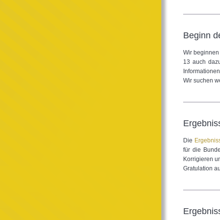
Beginn d
Wir beginnen 
13 auch dazu
Informatione
Wir suchen we
Ergebnis
Die
Ergebnis
für die Bund
Korrigieren u
Gratulation 
Ergebnis